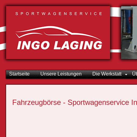
Startseite
Unsere Leistungen
Die Werkstatt
Ü
Fahrzeugbörse - Sportwagenservice I