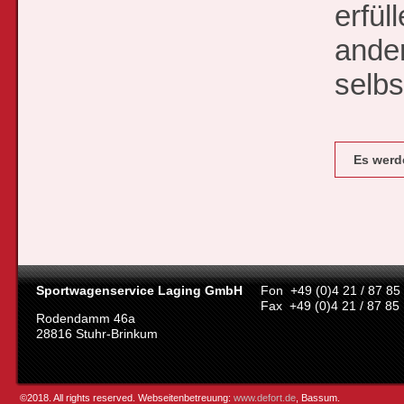
erfül
ander
selbs
Es werde
Sportwagenservice Laging GmbH
Fon +49 (0)4 21 / 87 85
Fax +49 (0)4 21 / 87 85
Rodendamm 46a
28816 Stuhr-Brinkum
©2018. All rights reserved. Webseitenbetreuung:
www.defort.de
, Bassum.