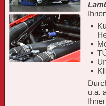
Lamb
Ihnen
Ku
He
Mo
TÜ
Un
Kl
Durch
u.a. 
Ihne