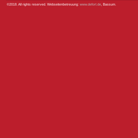
©2018. All rights reserved. Webseitenbetreuung:
www.defort.de
, Bassum.