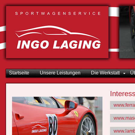
Startseite
Unsere Leistungen
Die Werkstatt
Ü
Interes
www.ferra
www.mase
www.lamb