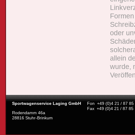
Linkverz
Formen 
Schreibz
oder un
Schäden
solcher
allein d
wurde, n
Veröffen
Sportwagenservice Laging GmbH
Fon +49 (0)4 21 / 87 85
Fax +49 (0)4 21 / 87 85
Rodendamm 46a
28816 Stuhr-Brinkum