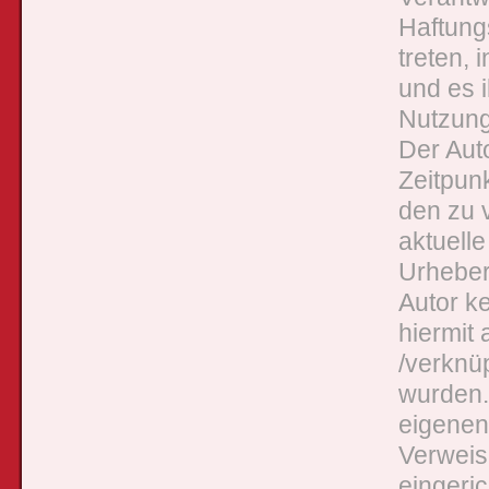
Haftungs
treten, 
und es 
Nutzung 
Der Auto
Zeitpunk
den zu 
aktuelle
Urhebers
Autor ke
hiermit 
/verknü
wurden. 
eigenen
Verweis
eingeri