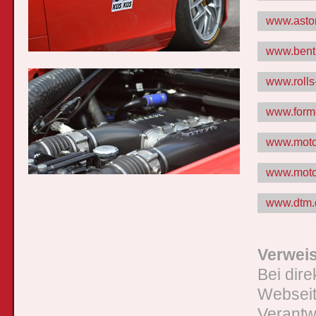
www.asto
www.bent
www.rolls
www.form
www.motor
www.moto
www.dtm.
Verweis
Bei dir
Webseit
Verantw