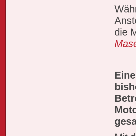
Währ
Anste
die 
Mase
Eine
bish
Betr
Moto
ges