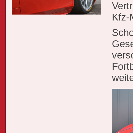
Vert
Kfz-
Scho
Gese
vers
Fort
weite