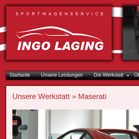
Startseite
Unsere Leistungen
Die Werkstatt
Ü
Unsere Werkstatt » Maserati